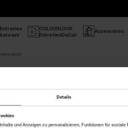
Entretien
COLOURLOCK
Accessoires
bateaux
EntretienDuCuir
amborghini
Details
Cookies
nhalte und Anzeigen zu personalisieren, Funktionen für soziale